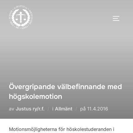
Hoppa
till
SLÅ PÅ
innehåll
Övergripande välbefinnande med
högskolemotion
Publicerat
av
Justus ry/r.f.
i
Allmänt
på
11.4.2016
den
Motionsmöjligheterna för höskolestuderanden i