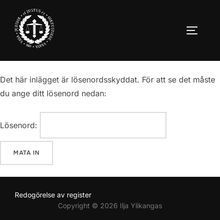
Hoppa
till
SLÅ PÅ
innehåll
Det här inlägget är lösenordsskyddat. För att se det måste
du ange ditt lösenord nedan:
Lösenord:
Redogörelse av register
Copyright © 2026 Ilja Ylikangas