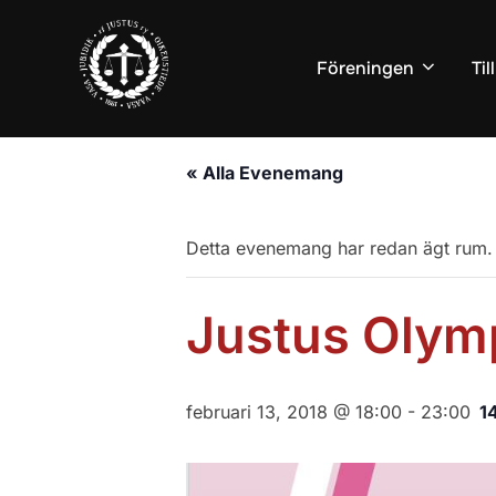
Hoppa
till
Föreningen
Ti
innehåll
« Alla Evenemang
Detta evenemang har redan ägt rum.
Justus Olym
februari 13, 2018 @ 18:00
-
23:00
1