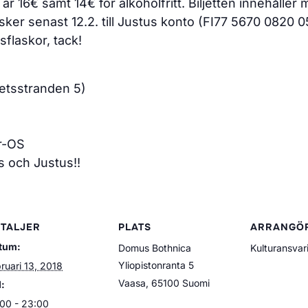
 är 16€ samt 14€ för alkoholfritt. Biljetten innehåller
ker senast 12.2. till Justus konto (FI77 5670 0820 05
sflaskor, tack!
etsstranden 5)
r-OS
s och Justus!!
TALJER
PLATS
ARRANGÖ
tum:
Domus Bothnica
Kulturansvar
Yliopistonranta 5
ruari 13, 2018
Vaasa
,
65100
Suomi
d:
:00 - 23:00