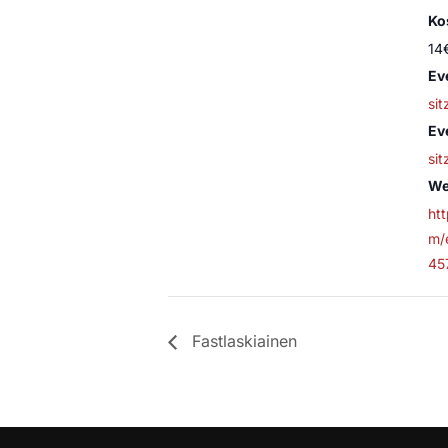
Ko
14
Ev
sit
Ev
sit
We
ht
m/
45
Fastlaskiainen