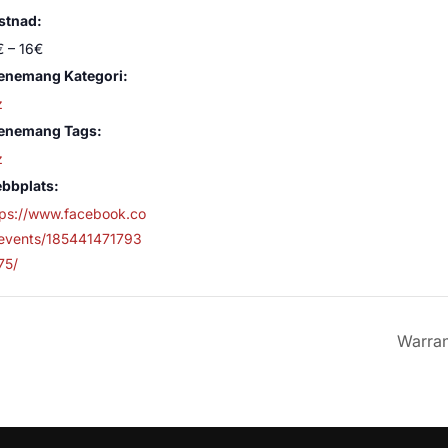
stnad:
€ – 16€
enemang Kategori:
z
enemang Tags:
z
bbplats:
tps://www.facebook.co
events/185441471793
75/
Warran