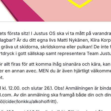
rets första sitz! I Justus OS ska vi ta mått på varandr
gbar? Är du ditt egna livs Matti Nykänen, Kiira Korp
 gräva ut skidorna, skridskorna eller pulkan! De inte f
rtdryck i gott sällskap samt representera Team Just
r allt firas för att komma ihåg sinanära och kära, ka
er en annan avec. MEN du är även hjärtligt välkomme
t.
kl. 12.00. och slutar 26.1. Obs! Anmälningen är binda
l.com. Av din anmälning ska framgå både din och din
öl/cider/lonkku/
alkoholfritt).