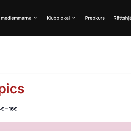
ll medlemmarna
Klubblokal
Prepkurs
Rättshj
pics
4€ – 16€