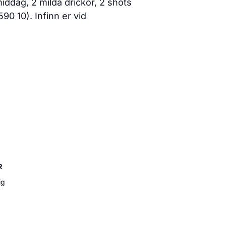
 middag, 2 milda drickor, 2 shots
90 10). Infinn er vid
R
ig