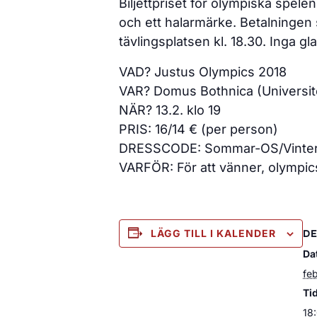
Biljettpriset för olympiska spelen
och ett halarmärke. Betalningen s
tävlingsplatsen kl. 18.30. Inga gla
VAD? Justus Olympics 2018
VAR? Domus Bothnica (Universit
NÄR? 13.2. klo 19
PRIS: 16/14 € (per person)
DRESSCODE: Sommar-OS/Vinte
VARFÖR: För att vänner, olympic
LÄGG TILL I KALENDER
DE
Da
feb
Ti
18