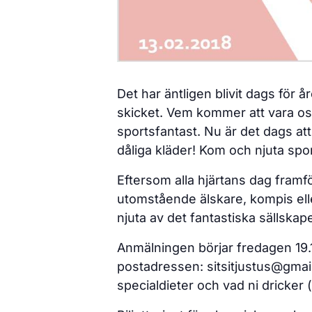
Det har äntligen blivit dags för å
skicket. Vem kommer att vara osla
sportsfantast. Nu är det dags att
dåliga kläder! Kom och njuta spo
Eftersom alla hjärtans dag framfö
utomstående älskare, kompis ell
njuta av det fantastiska sällskape
Anmälningen börjar fredagen 19.1 
postadressen: sitsitjustus@gmai
specialdieter och vad ni dricker (