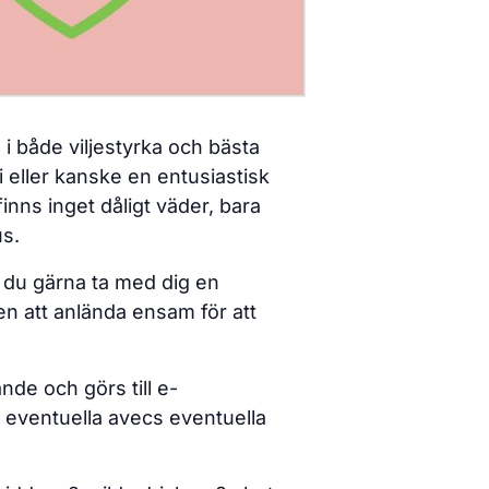
a i både viljestyrka och bästa
i eller kanske en entusiastisk
inns inget dåligt väder, bara
us.
n du gärna ta med dig en
n att anlända ensam för att
nde och görs till e-
 eventuella avecs eventuella