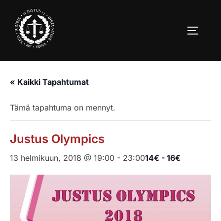
Skip
to
TOGGLE
content
« Kaikki Tapahtumat
Tämä tapahtuma on mennyt.
Justus Olympics
13 helmikuun, 2018 @ 19:00
-
23:00
14€ - 16€