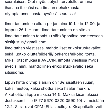
seuralaisen. Olet myös tietysti tervetullut omana
ihanana itsenäsi nauttimaan riehakkaasta
olympiatunnelmasta hyvässä seurassa!
Ilmoittaut
uminen alkaa perjantaina 19.1. klo 12.00. ja
loppuu 26.1. Huom! Ilmoittautuminen on sitova.
Ilmoittautuminen tapahtuu sähköpostitse osoitteeseen
sitsitjustus@gmail.com.
Ilmoitathan viestissäsi mahdolliset erikoisruokavaliot
sekä juotko olutta/siideriä/lonkeroa/
alkoholitonta.
Mikäli otat mukaasi AVECIN, ilmoita viestissä myös
avecisi nimi, mahdollinen erikoisruokavalio sekä
sitsijuoma.
Lipun hinta olympialaisiin on 16€ sisältäen ruuan,
kaksi mietoa, kaksi shottia sekä haalarimerkin.
Alkoholiton lippu maksaa 14 €. Maksa kisamaksusi
Justuksen tilille (FI77 5670 0820 0590 10) viimeistään
12.2. Sitsit ovat OPM (EI lasipulloja). Kisapaikalle voit