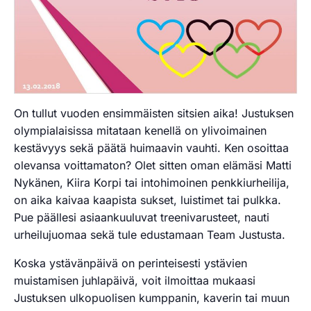
On tullut vuoden ensimmäisten sitsien aika! Justuksen
olympialaisissa mitataan kenellä on ylivoimainen
kestävyys sekä päätä huimaavin vauhti. Ken osoittaa
olevansa voittamaton? Olet sitten oman elämäsi Matti
Nykänen, Kiira Korpi tai intohimoinen penkkiurheilija,
on aika kaivaa kaapista sukset, luistimet tai pulkka.
Pue päällesi asiaankuuluvat treenivarusteet, nauti
urheilujuomaa sekä tule edustamaan Team Justusta.
Koska ystävänpäivä on perinteisesti ystävien
muistamisen juhlapäivä, voit ilmoittaa mukaasi
Justuksen ulkopuolisen kumppanin, kaverin tai muun