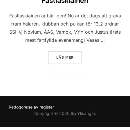
Fastlaskiainen
Fastlaskiainen är här igen! Nu är det dags att gräva
fram halaren, klubban och pulkan för 13.2 ordnar
SSHV, Novium, ÅAS, Vamok, VYY och Justus årets
mest fartfyllda evenemang! Vasas …
”FASTLASKIAINEN”
LÄS MER
Redogörelse av register
Copyright © 2026 Ilja Ylikangas