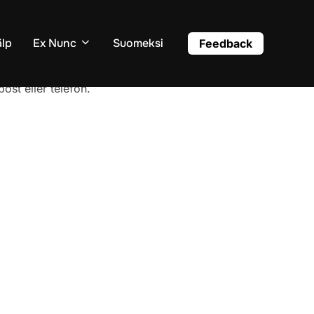
älp
Ex Nunc
Suomeksi
Feedback
post eller telefon.