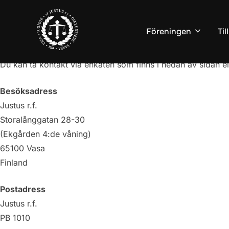
Hoppa
till
Föreningen
Ti
innehåll
Du kan ta kontakt via enkäten som finns i nedan av sidan el
Besöksadress
Justus r.f.
Storalånggatan 28-30
(Ekgården 4:de våning)
65100 Vasa
Finland
Postadress
Justus r.f.
PB 1010