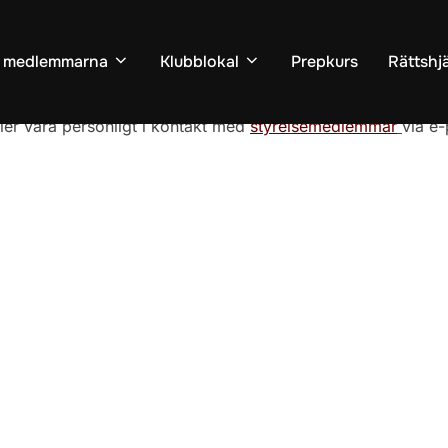
ll medlemmarna
Klubblokal
Prepkurs
Rättshj
ler vara personligt i kontakt med
styrelsemedlemmar
via e-