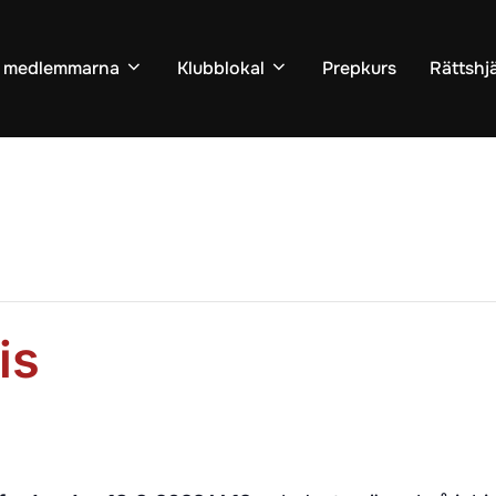
ll medlemmarna
Klubblokal
Prepkurs
Rättshj
is