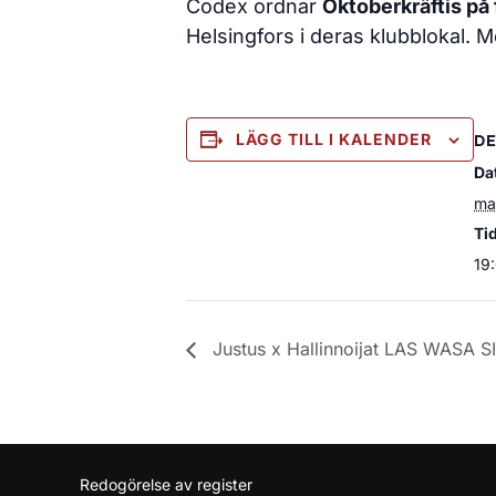
Codex ordnar
Oktoberkräftis på
Helsingfors i deras klubblokal
LÄGG TILL I KALENDER
DE
Da
ma
Ti
19
Justus x Hallinnoijat LAS WASA S
Redogörelse av register