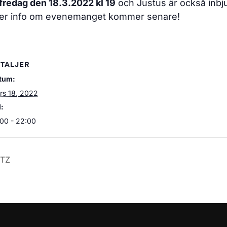
 fredag den 18.3.2022 kl 19
och Justus är också inbj
. Mer info om evenemanget kommer senare!
TALJER
tum:
rs 18, 2022
d:
:00 - 22:00
ITZ