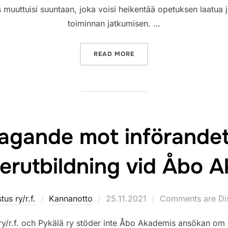
 muuttuisi suuntaan, joka voisi heikentää opetuksen laatua 
toiminnan jatkumisen. …
”KANNANOTTO VAASAN YL
READ MORE
tagande mot införandet 
erutbildning vid Åbo 
Posted
tus ry/r.f.
Kannanotto
25.11.2021
Comments are Di
on
ry/r.f. och Pykälä ry stöder inte Åbo Akademis ansökan om rät