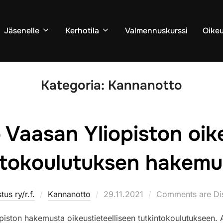
Jäsenelle
Kerhotila
Valmennuskurssi
Oike
Kategoria:
Kannanotto
Vaasan Yliopiston oik
ntokoulutuksen hakem
Posted
tus ry/r.f.
Kannanotto
29.11.2021
Comments are Di
on
opiston hakemusta oikeustieteelliseen tutkintokoulutukseen. Al