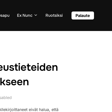
usapu
Ex Nunc
Ruotsiksi
Palaute
eustieteiden
ukseen
sabled
lekirjoittaneet eivät halua, että