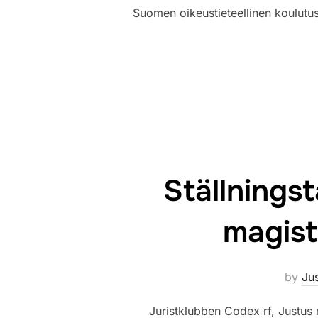
Suomen oikeustieteellinen koulutus
Ställnings
magist
by
Jus
Juristklubben Codex rf, Justus 