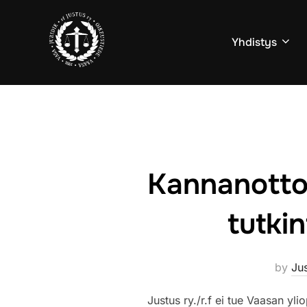
Skip
to
Yhdistys
content
Kannanotto 
tutki
by
Jus
Justus ry./r.f ei tue Vaasan yli