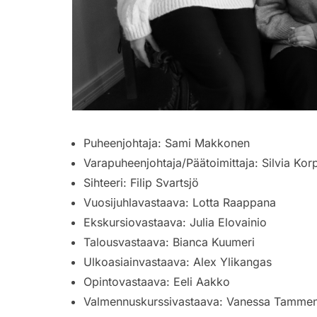
Puheenjohtaja:
Sami Makkonen
Varapuheenjohtaja/Päätoimittaja:
Silvia Kor
Sihteeri:
Filip Svartsjö
Vuosijuhlavastaava: Lotta Raappana
Ekskursiovastaava:
Julia Elovainio
Talousvastaava:
Bianca Kuumeri
Ulkoasiainvastaava:
Alex Ylikangas
Opintovastaava:
Eeli Aakko
Valmennuskurssivastaava: Vanessa Tamm