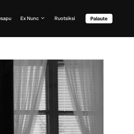
usapu
Ex Nunc
Ruotsiksi
Palaute