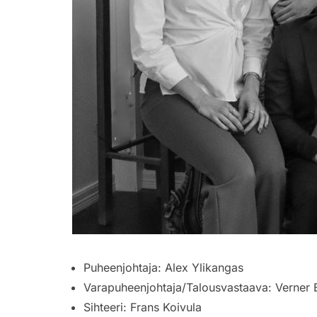
Puheenjohtaja:
Alex Ylikangas
Varapuheenjohtaja/Talousvastaava:
Verner 
Sihteeri:
Frans Koivula