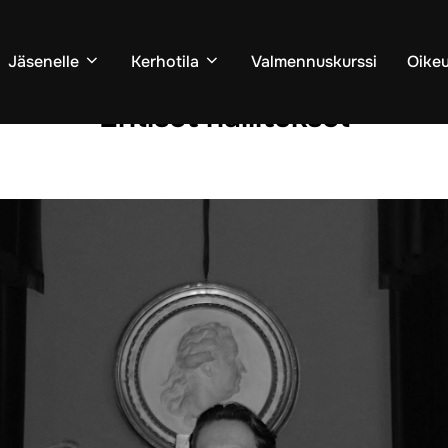
Jäsenelle
Kerhotila
Valmennuskurssi
Oike
Entiset hallitukset