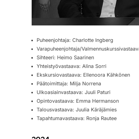
Puheenjohtaja:
Charlotte Ingberg
Varapuheenjohtaja/Valmennuskurssivastaava
Sihteeri:
Heimo Saarinen
Yhteistyövastaava: Alina Sorri
Ekskursiovastaava:
Ellenoora Kähkönen
Päätoimittaja: Milja Norrena
Ulkoasiainvastaava: Juuli Paturi
Opintovastaava:
Emma Hermanson
Talousvastaava: Juulia Käräjämies
Tapahtumavastaava:
Ronja Rautee