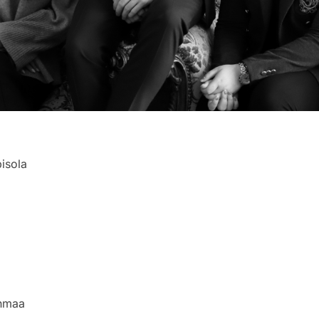
pisola
enmaa