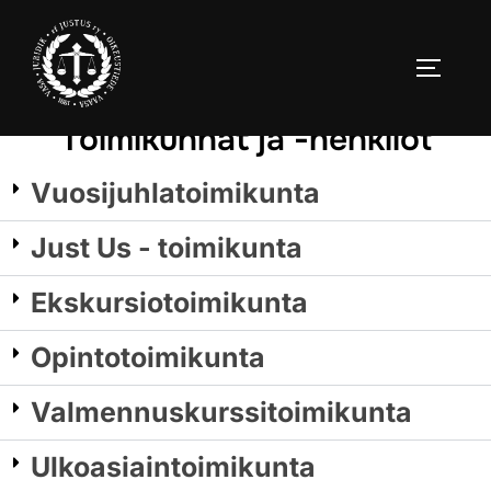
Toimikunnat ja -henkilöt
Vuosijuhlatoimikunta
Just Us - toimikunta
Ekskursiotoimikunta
Opintotoimikunta
Valmennuskurssitoimikunta
Ulkoasiaintoimikunta