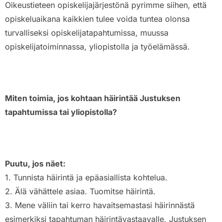
Oikeustieteen opiskelijajärjestönä pyrimme siihen, että
opiskeluaikana kaikkien tulee voida tuntea olonsa
turvalliseksi opiskelijatapahtumissa, muussa
opiskelijatoiminnassa, yliopistolla ja työelämässä.
Miten toimia, jos kohtaan häirintää Justuksen
tapahtumissa tai yliopistolla?
Puutu, jos näet:
1. Tunnista häirintä ja epäasiallista kohtelua.
2. Älä vähättele asiaa. Tuomitse häirintä.
3. Mene väliin tai kerro havaitsemastasi häirinnästä
esimerkiksi tapahtuman häirintävastaavalle, Justuksen