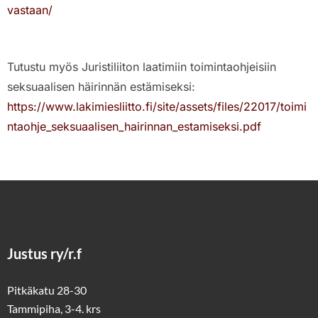
vastaan/
Tutustu myös Juristiliiton laatimiin toimintaohjeisiin
seksuaalisen häirinnän estämiseksi:
https://www.lakimiesliitto.fi/site/assets/files/22017/toimi
ntaohje_seksuaalisen_hairinnan_estamiseksi.pdf
Justus ry/r.f
Pitkäkatu 28-30
Tammipiha, 3-4. krs