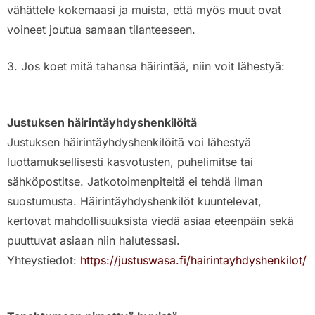
vähättele kokemaasi ja muista, että myös muut ovat
voineet joutua samaan tilanteeseen.
3. Jos koet mitä tahansa häirintää, niin voit lähestyä:
Justuksen häirintäyhdyshenkilöitä
Justuksen häirintäyhdyshenkilöitä voi lähestyä
luottamuksellisesti kasvotusten, puhelimitse tai
sähköpostitse. Jatkotoimenpiteitä ei tehdä ilman
suostumusta. Häirintäyhdyshenkilöt kuuntelevat,
kertovat mahdollisuuksista viedä asiaa eteenpäin sekä
puuttuvat asiaan niin halutessasi.
Yhteystiedot:
https://justuswasa.fi/hairintayhdyshenkilot/