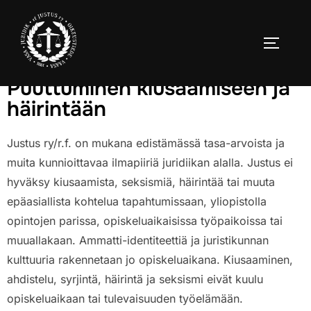
Puuttuminen kiusaamiseen ja
häirintään
Justus ry/r.f. on mukana edistämässä tasa-arvoista ja
muita kunnioittavaa ilmapiiriä juridiikan alalla. Justus ei
hyväksy kiusaamista, seksismiä, häirintää tai muuta
epäasiallista kohtelua tapahtumissaan, yliopistolla
opintojen parissa, opiskeluaikaisissa työpaikoissa tai
muuallakaan. Ammatti-identiteettiä ja juristikunnan
kulttuuria rakennetaan jo opiskeluaikana. Kiusaaminen,
ahdistelu, syrjintä, häirintä ja seksismi eivät kuulu
opiskeluaikaan tai tulevaisuuden työelämään.