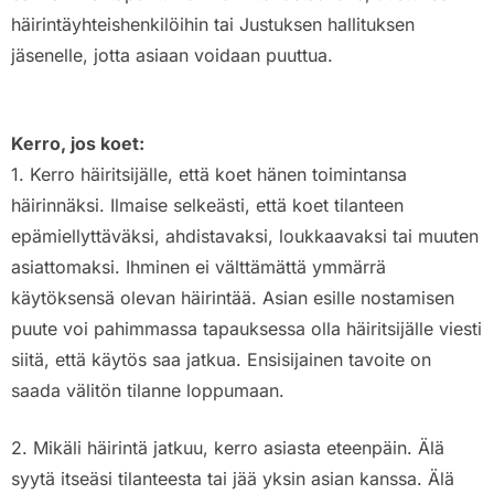
häirintäyhteishenkilöihin tai Justuksen hallituksen
jäsenelle, jotta asiaan voidaan puuttua.
Kerro, jos koet:
1. Kerro häiritsijälle, että koet hänen toimintansa
häirinnäksi. Ilmaise selkeästi, että koet tilanteen
epämiellyttäväksi, ahdistavaksi, loukkaavaksi tai muuten
asiattomaksi. Ihminen ei välttämättä ymmärrä
käytöksensä olevan häirintää. Asian esille nostamisen
puute voi pahimmassa tapauksessa olla häiritsijälle viesti
siitä, että käytös saa jatkua. Ensisijainen tavoite on
saada välitön tilanne loppumaan.
2. Mikäli häirintä jatkuu, kerro asiasta eteenpäin. Älä
syytä itseäsi tilanteesta tai jää yksin asian kanssa. Älä