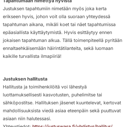
Tapahtumaan nimettyä hyvistä
Justuksen tapahtumiin nimetään myös joka kerta
erikseen hyvis, johon voit olla suoraan yhteydessä
tapahtuman aikana, mikäli koet tai näet tapahtumissa
epäasiallista käyttäytymistä. Hyvis esittäytyy ennen
jokaisen tapahtuman alkua. Tällä toimenpiteellä pyritään
ennaltaehkäisemään häirintätilanteita, sekä luomaan
kaikille turvallista ilmapiiriä!
Justuksen hallitusta
Hallitusta ja toimihenkilöitä voi lähestyä
luottamuksellisesti kasvotusten, puhelimitse tai
sähköpostitse. Hallituksen jäsenet kuuntelevat, kertovat
mahdollisuuksista viedä asiaa eteenpäin sekä puuttuvat
asiaan niin halutessasi.
Yhteystiedot:
https://justuswasa.fi/yhdistys/hallitus/