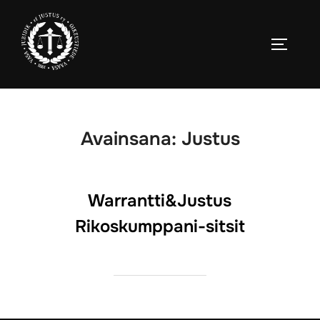
Skip
to
TOGGLE
content
Avainsana:
Justus
Warrantti&Justus
Rikoskumppani-sitsit