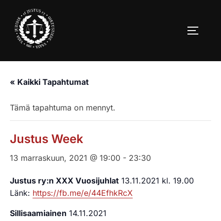
Skip
to
TOGGLE
content
« Kaikki Tapahtumat
Tämä tapahtuma on mennyt.
Justus Week
13 marraskuun, 2021 @ 19:00
-
23:30
Justus ry:n XXX Vuosijuhlat
13.11.2021 kl. 19.00
Länk:
https://fb.me/e/44EfhkRcX
Sillisaamiainen
14.11.2021