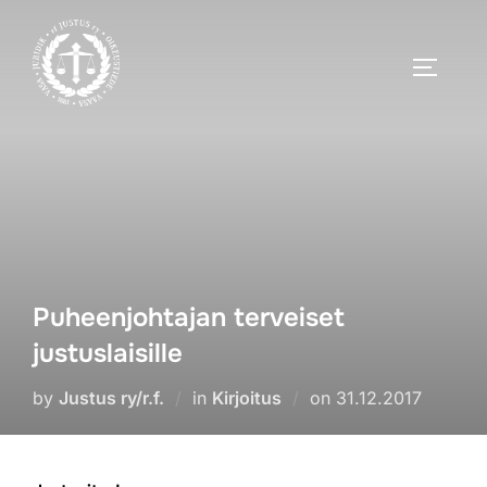
Skip
to
TOGGLE
content
Puheenjohtajan terveiset
justuslaisille
Posted
by
Justus ry/r.f.
in
Kirjoitus
on
31.12.2017
on