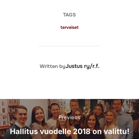
TAGS
terveiset
POST AUTHOR
Justus ry/r.f.
Written by
Artikkelien
selaus
Previous
Previous
Hallitus vuodelle 2018 on valittu!