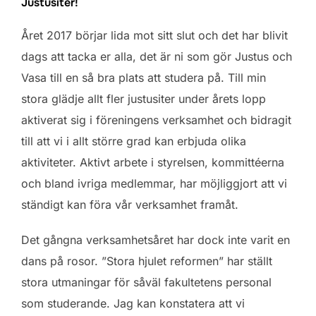
Justusiter!
Året 2017 börjar lida mot sitt slut och det har blivit
dags att tacka er alla, det är ni som gör Justus och
Vasa till en så bra plats att studera på. Till min
stora glädje allt fler justusiter under årets lopp
aktiverat sig i föreningens verksamhet och bidragit
till att vi i allt större grad kan erbjuda olika
aktiviteter. Aktivt arbete i styrelsen, kommittéerna
och bland ivriga medlemmar, har möjliggjort att vi
ständigt kan föra vår verksamhet framåt.
Det gångna verksamhetsåret har dock inte varit en
dans på rosor. ”Stora hjulet reformen” har ställt
stora utmaningar för såväl fakultetens personal
som studerande. Jag kan konstatera att vi