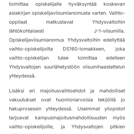
toimittaa opiskelijalle hyväksyntää koskevan
asiakirjan opiskelijaviisumianomusta varten. Vaihto-
oppilaat matkustavat Yhdysvaltoihin
lähtökohtaisesti J-1-viisumilla.
Opiskelijaviisumianomus Yhdysvaltoihin edellyttää
vaihto-opiskelijoilta DS160-lomakkeen, joka
vaihto-opiskelijan tulee toimittaa edelleen
Yhdysvaltojen suurlähetystöön viisumihaastattelun
yhteydessä.
Lisäksi eri majoitusvaihtoehdot ja mahdolliset
vakuutukset ovat huomionarvoisia tekijöitä jo
hakuprosessin yhteydessä. Useimmat yliopistot
tarjoavat kampusmajoitusmahdollisuuden myös
vaihto-opiskelijoille, ja Yhdysvaltojen pitkien