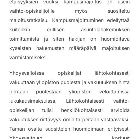
etäisyyksien vuoksi kampusmajoitus on usein
vaihto-opiskelijoille myös suositeltu
majoitusratkaisu. Kampusmajoittuminen edellyttää
kuitenkin erillisen asuntolahakemuksen
toimittamista ja siten hakijan on huomioitava
kyseisten hakemusten määräpäivä majoituksen
varmistamiseksi.
Yhdysvalloissa opiskelijat lähtökohtasesti
vakuuttaan yliopiston puolesta ja vakuutuksen hinta
peritään puolestaan yliopiston veloittamissa
lukukausimaksuissa. Lähtökohtaisesti vaihto-
opiskelijan tulisi henkilökohtaisesti arvioida
vakuutuksen riittävyys omia tarpeitaan vastaavaksi.
Tämän osalta suosittelen huomioimaan erityisesti
Yhdysvaltojen korkeat