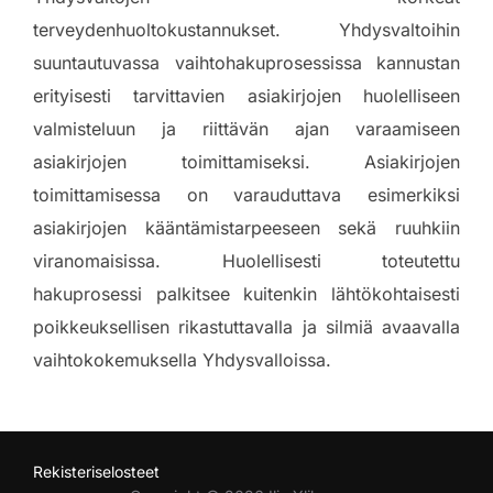
terveydenhuoltokustannukset. Yhdysvaltoihin
suuntautuvassa vaihtohakuprosessissa kannustan
erityisesti tarvittavien asiakirjojen huolelliseen
valmisteluun ja riittävän ajan varaamiseen
asiakirjojen toimittamiseksi. Asiakirjojen
toimittamisessa on varauduttava esimerkiksi
asiakirjojen kääntämistarpeeseen sekä ruuhkiin
viranomaisissa. Huolellisesti toteutettu
hakuprosessi palkitsee kuitenkin lähtökohtaisesti
poikkeuksellisen rikastuttavalla ja silmiä avaavalla
vaihtokokemuksella Yhdysvalloissa.
Rekisteriselosteet