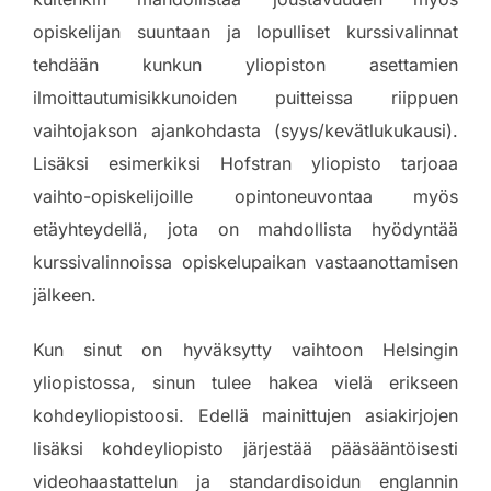
opiskelijan suuntaan ja lopulliset kurssivalinnat
tehdään kunkun yliopiston asettamien
ilmoittautumisikkunoiden puitteissa riippuen
vaihtojakson ajankohdasta (syys/kevätlukukausi).
Lisäksi esimerkiksi Hofstran yliopisto tarjoaa
vaihto-opiskelijoille opintoneuvontaa myös
etäyhteydellä, jota on mahdollista hyödyntää
kurssivalinnoissa opiskelupaikan vastaanottamisen
jälkeen.
Kun sinut on hyväksytty vaihtoon Helsingin
yliopistossa, sinun tulee hakea vielä erikseen
kohdeyliopistoosi. Edellä mainittujen asiakirjojen
lisäksi kohdeyliopisto järjestää pääsääntöisesti
videohaastattelun ja standardisoidun englannin