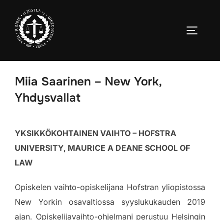
Skip
to
TOGGLE
content
Miia Saarinen – New York,
Yhdysvallat
YKSIKKÖKOHTAINEN VAIHTO – HOFSTRA
UNIVERSITY, MAURICE A DEANE SCHOOL OF
LAW
Opiskelen vaihto-opiskelijana Hofstran yliopistossa
New Yorkin osavaltiossa syyslukukauden 2019
ajan. Opiskelijavaihto-ohjelmani perustuu Helsingin