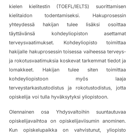
kielen kielitestin (TOEFL/IELTS) suorittamisen
kielitaidon todentamiseksi. Hakuprosessin
yhteydessä hakijan tulee lisäksi osoittaa
täyttävänsä kohdeyliopiston asettamat
terveysvaatimukset. Kohdeyliopisto toimittaa
hakijalle hakuprosessin toisessa vaiheessa terveys-
ja rokotusvaatimuksia koskevat tarkemmat tiedot ja
lomakkeet. Hakijan tulee siten toimittaa
kohdeyliopistoon myös laaja
terveystarkastustodistus ja rokotustodistus, jotta
opiskelija voi tulla hyväksytyksi yliopistoon.
Olennainen osa Yhdysvaltoihin suuntautuvaa
opiskelijavaihtoa on opiskelijaviisumin anominen.
Kun opiskelupaikka on vahvistunut, yliopisto