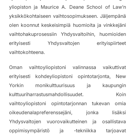
yliopiston ja Maurice A. Deane School of Law’n
yksikkökohtaiseen vaihtosopimukseen. Jäljempänä
olen koonnut keskeisimpiä huomioita ja vinkkejäni
vaihtohakuprosessiin Yhdysvaltoihin, huomioiden
erityisesti Yhdysvaltojen erityispiirteet
vaihtokohteena.
Oman vaihtoyliopistoni valinnassa vaikuttivat
erityisesti kohdeyliopistoni opintotarjonta, New
Yorkin monikulttuurisuus ja kaupungin
kulttuuriharrastusmahdollisuudet. Koin
vaihtoyliopistoni opintotarjonnan tukevan omia
oikeudenalapreferenssejäni, jonka lisäksi
Yhdysvaltojen vuorovaikutteinen ja osallistava
oppimisympäristö ja -tekniikka tarjoavat