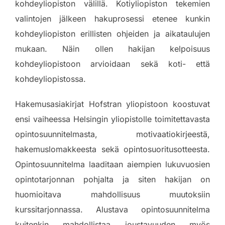
kohdeyliopiston välillä. Kotiyliopiston tekemien
valintojen jälkeen hakuprosessi etenee kunkin
kohdeyliopiston erillisten ohjeiden ja aikataulujen
mukaan. Näin ollen hakijan kelpoisuus
kohdeyliopistoon arvioidaan sekä koti- että
kohdeyliopistossa.
Hakemusasiakirjat Hofstran yliopistoon koostuvat
ensi vaiheessa Helsingin yliopistolle toimitettavasta
opintosuunnitelmasta, motivaatiokirjeestä,
hakemuslomakkeesta sekä opintosuoritusotteesta.
Opintosuunnitelma laaditaan aiempien lukuvuosien
opintotarjonnan pohjalta ja siten hakijan on
huomioitava mahdollisuus muutoksiin
kurssitarjonnassa. Alustava opintosuunnitelma
kuitenkin mahdollistaa joustavuuden myös