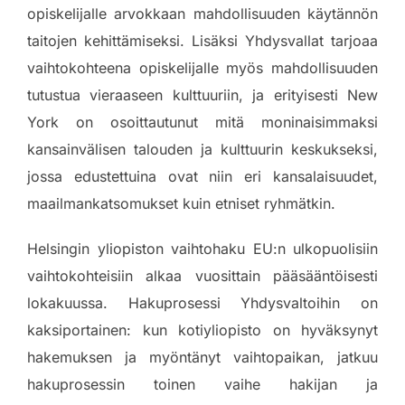
opiskelijalle arvokkaan mahdollisuuden käytännön
taitojen kehittämiseksi. Lisäksi Yhdysvallat tarjoaa
vaihtokohteena opiskelijalle myös mahdollisuuden
tutustua vieraaseen kulttuuriin, ja erityisesti New
York on osoittautunut mitä moninaisimmaksi
kansainvälisen talouden ja kulttuurin keskukseksi,
jossa edustettuina ovat niin eri kansalaisuudet,
maailmankatsomukset kuin etniset ryhmätkin.
Helsingin yliopiston vaihtohaku EU:n ulkopuolisiin
vaihtokohteisiin alkaa vuosittain pääsääntöisesti
lokakuussa. Hakuprosessi Yhdysvaltoihin on
kaksiportainen: kun kotiyliopisto on hyväksynyt
hakemuksen ja myöntänyt vaihtopaikan, jatkuu
hakuprosessin toinen vaihe hakijan ja